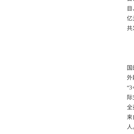
目
亿
共
国
外
“
际
全
来
人