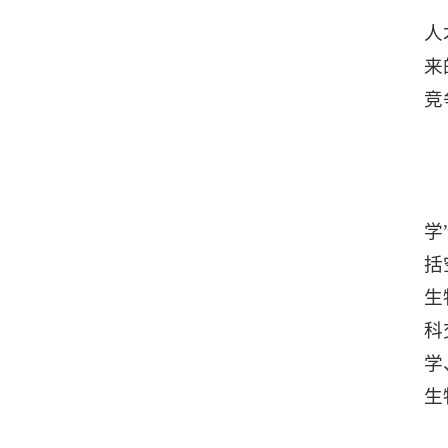
人
来
竞
学
括
生
科
学
生