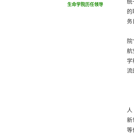
统
生命学院历任领导
的
务
院
航
学
流
人
新
等