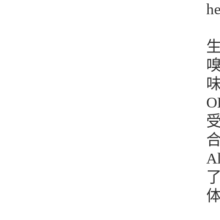
h
味
A
了